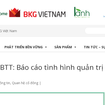
KG Việt Nam
PHÁT TRIỂN BỀN VỮNG
SẢN PHẨM
TIN TỨC – S
TT: Báo cáo tình hình quản trị
ông tin
,
Quan hệ cổ đông
|