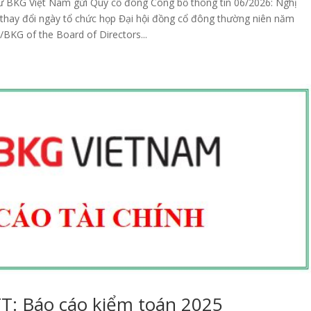
tư BKG Việt Nam gửi Quý cổ đông Công bố thông tin 06/2026: Nghị
y đổi ngày tổ chức họp Đại hội đồng cổ đông thường niên năm
KG of the Board of Directors...
T: Báo cáo kiểm toán 2025