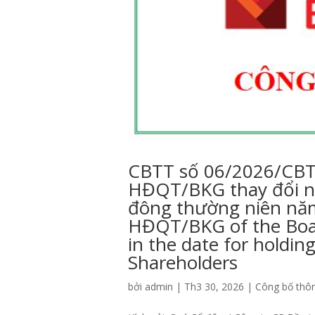
CBTT số 06/2026/CBT
HĐQT/BKG thay đổi ng
đông thường niên nă
HĐQT/BKG of the Boar
in the date for holdi
Shareholders
bởi
admin
|
Th3 30, 2026
|
Công bố thôn