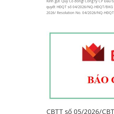
Kính gửi: Quý Cổ đông! Công ty CP Đầu 
quyết HĐQT số 04/2026/NQ-HĐQT/BKG tha
2026/ Resolution No. 04/2026/NQ-HĐQT/B
CBTT số 05/2026/CBT