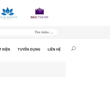
Ự KIỆN
TUYỂN DỤNG
LIÊN HỆ